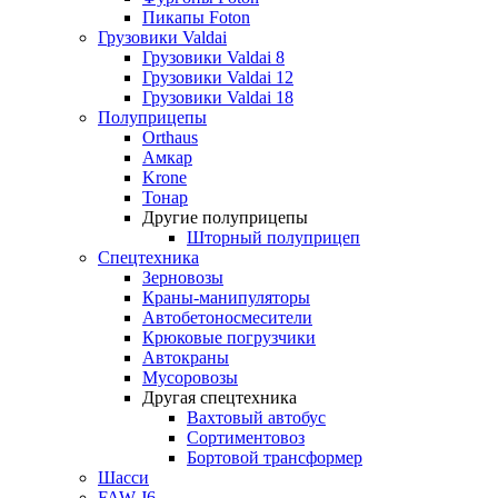
Пикапы Foton
Грузовики Valdai
Грузовики Valdai 8
Грузовики Valdai 12
Грузовики Valdai 18
Полуприцепы
Orthaus
Амкар
Krone
Тонар
Другие полуприцепы
Шторный полуприцеп
Спецтехника
Зерновозы
Краны-манипуляторы
Автобетоносмесители
Крюковые погрузчики
Автокраны
Мусоровозы
Другая спецтехника
Вахтовый автобус
Сортиментовоз
Бортовой трансформер
Шасси
FAW J6