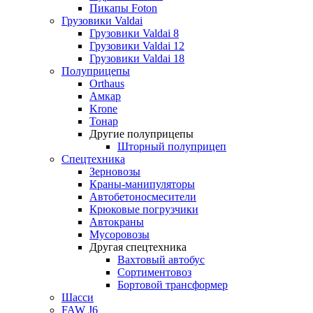
Пикапы Foton
Грузовики Valdai
Грузовики Valdai 8
Грузовики Valdai 12
Грузовики Valdai 18
Полуприцепы
Orthaus
Амкар
Krone
Тонар
Другие полуприцепы
Шторный полуприцеп
Спецтехника
Зерновозы
Краны-манипуляторы
Автобетоносмесители
Крюковые погрузчики
Автокраны
Мусоровозы
Другая спецтехника
Вахтовый автобус
Сортиментовоз
Бортовой трансформер
Шасси
FAW J6