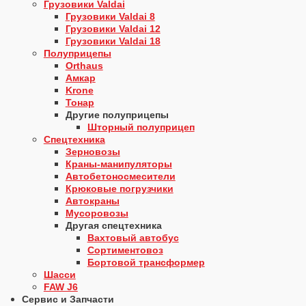
Грузовики Valdai
Грузовики Valdai 8
Грузовики Valdai 12
Грузовики Valdai 18
Полуприцепы
Orthaus
Амкар
Krone
Тонар
Другие полуприцепы
Шторный полуприцеп
Спецтехника
Зерновозы
Краны-манипуляторы
Автобетоносмесители
Крюковые погрузчики
Автокраны
Мусоровозы
Другая спецтехника
Вахтовый автобус
Сортиментовоз
Бортовой трансформер
Шасси
FAW J6
Сервис и Запчасти