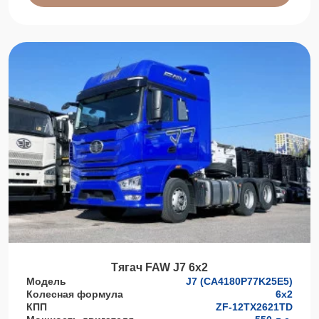
Тягач FAW J7 6x2
Модель
J7 (CA4180P77K25E5)
Колесная формула
6x2
КПП
ZF-12TX2621TD