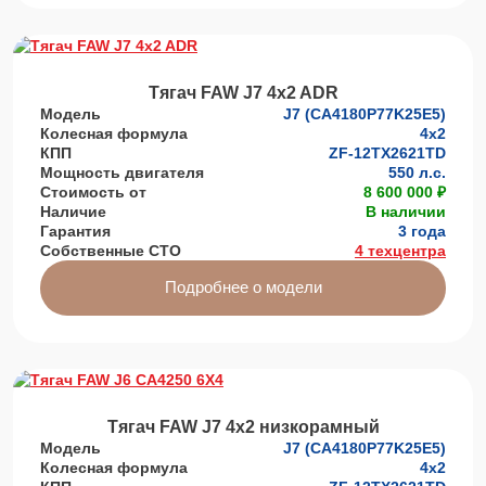
Тягач FAW J7 4x2 ADR
Модель
J7 (CA4180P77K25E5)
Колесная формула
4x2
КПП
ZF-12TX2621TD
Мощность двигателя
550 л.с.
Стоимость от
8 600 000 ₽
Наличие
В наличии
Гарантия
3 года
Собственные СТО
4 техцентра
Подробнее о модели
Тягач FAW J7 4х2 низкорамный
Модель
J7 (CA4180P77K25E5)
Колесная формула
4x2