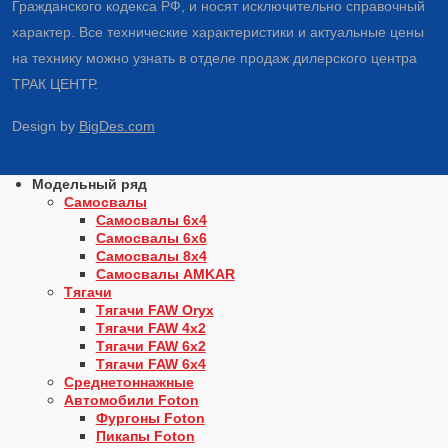
Гражданского кодекса РФ, и носят исключительно справочный
характер. Все технические характеристики и актуальные цены
на технику можно узнать в отделе продаж дилерского центра
ТРАК ЦЕНТР.
Design by
BigDes.com
Модельный ряд
Самосвалы
Самосвалы 6х4
Самосвалы 6х6
Самосвалы 8х4
Самосвалы AMKAR
Тягачи
Тягачи FAW Oryx
Тягачи FAW 4х2
Тягачи FAW 6х2
Тягачи FAW 6х4
Среднетоннажные
Автомобили Foton
Фургоны Foton
Пикапы Foton