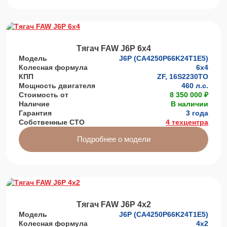
Тягач FAW J6P 6х4
Модель
J6P (CA4250P66K24T1E5)
Колесная формула
6х4
КПП
ZF, 16S2230TO
Мощность двигателя
460 л.с.
Стоимость от
8 350 000 ₽
Наличие
В наличии
Гарантия
3 года
Собственные СТО
4 техцентра
Подробнее о модели
Тягач FAW J6P 4х2
Модель
J6P (CA4250P66K24T1E5)
Колесная формула
4х2