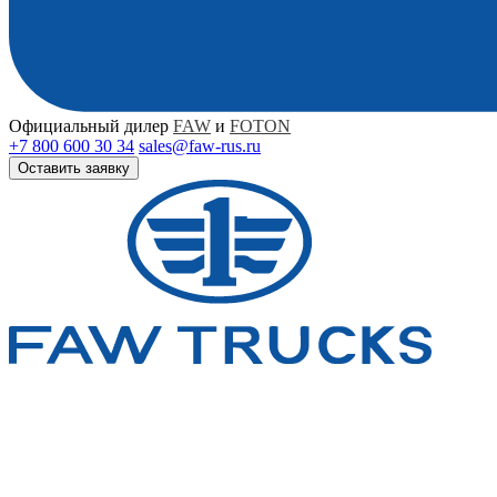
Официальный дилер
FAW
и
FOTON
+7 800 600 30 34
sales@faw-rus.ru
Оставить заявку