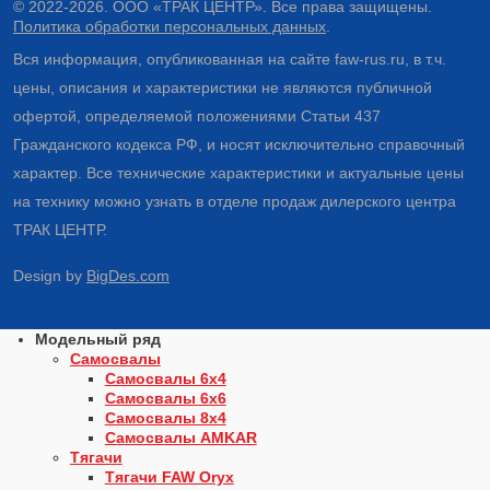
© 2022-2026. ООО «ТРАК ЦЕНТР». Все права защищены.
Политика обработки персональных данных
.
Вся информация, опубликованная на сайте faw-rus.ru, в т.ч.
цены, описания и характеристики не являются публичной
офертой, определяемой положениями Статьи 437
Гражданского кодекса РФ, и носят исключительно справочный
характер. Все технические характеристики и актуальные цены
на технику можно узнать в отделе продаж дилерского центра
ТРАК ЦЕНТР.
Design by
BigDes.com
Модельный ряд
Самосвалы
Самосвалы 6х4
Самосвалы 6х6
Самосвалы 8х4
Самосвалы AMKAR
Тягачи
Тягачи FAW Oryx