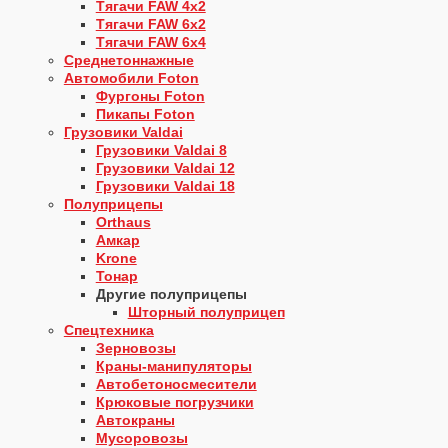
Тягачи FAW 4х2
Тягачи FAW 6х2
Тягачи FAW 6х4
Среднетоннажные
Автомобили Foton
Фургоны Foton
Пикапы Foton
Грузовики Valdai
Грузовики Valdai 8
Грузовики Valdai 12
Грузовики Valdai 18
Полуприцепы
Orthaus
Амкар
Krone
Тонар
Другие полуприцепы
Шторный полуприцеп
Спецтехника
Зерновозы
Краны-манипуляторы
Автобетоносмесители
Крюковые погрузчики
Автокраны
Мусоровозы