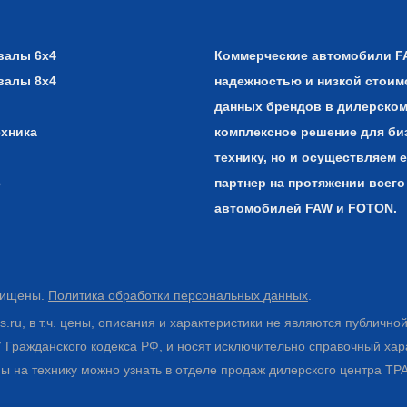
валы 6х4
Коммерческие автомобили F
валы 8х4
надежностью и низкой стоим
данных брендов в дилерском
ехника
комплексное решение для би
технику, но и осуществляем 
6
партнер на протяжении всего
автомобилей FAW и FOTON.
щищены.
Политика обработки персональных данных
.
.ru, в т.ч. цены, описания и характеристики не являются публично
Гражданского кодекса РФ, и носят исключительно справочный хар
ны на технику можно узнать в отделе продаж дилерского центра ТР