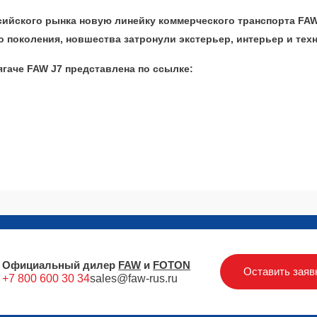
сийского рынка новую линейку коммерческого транспорта FAW
о поколения, новшества затронули экстерьер, интерьер и те
гаче FAW J7 представлена по ссылке:
Официальный дилер
FAW
и
FOTON
Оставить заяв
+7 800 600 30 34
sales@faw-rus.ru