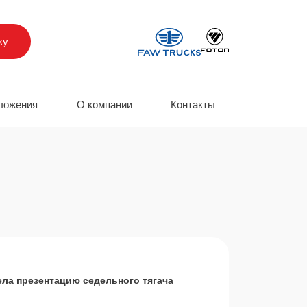
ку
ложения
О компании
Контакты
ела презентацию седельного тягача