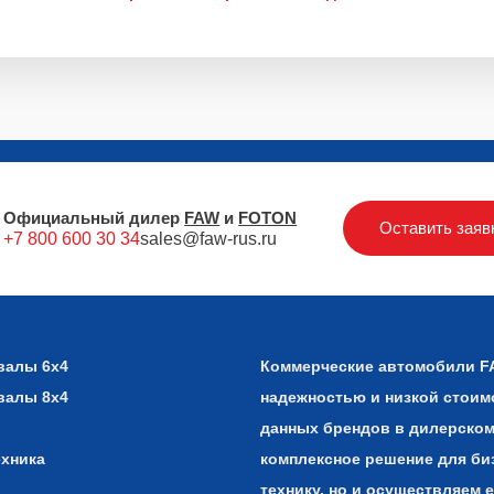
Официальный дилер
FAW
и
FOTON
Оставить заяв
+7 800 600 30 34
sales@faw-rus.ru
валы 6х4
Коммерческие автомобили F
валы 8х4
надежностью и низкой стоим
данных брендов в дилерском
ехника
комплексное решение для би
технику, но и осуществляем 