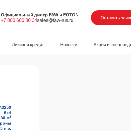
Официальный дилер
FAW
и
FOTON
Оставить заяв
+7 800 600 30 34
sales@faw-rus.ru
Лизинг и кредит
Новости
Акции и спецпред
А3250
6x4
3
30 м
ороны
5 л.с.