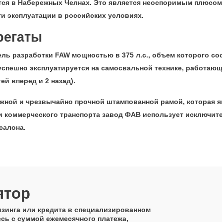
ся в Набережных Челнах. Это является неоспоримым плюсом 
и эксплуатации в российских условиях.
регаты
ль разработки FAW мощностью в 375 л.с., объем которого сос
 успешно эксплуатируется на самосвальной технике, работающ
ей вперед и 2 назад).
ой и чрезвычайно прочной штампованной рамой, которая явл
ии коммерческого транспорта завод ФАВ использует исключит
салона.
ятор
изинга или кредита в специализированном
есь с суммой ежемесячного платежа,