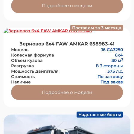
Подробнее о модели
Поставим за 3 месяца
Зерновоз 6х4 FAW AMKAR 658983-41
Модель
J6 СА3250
Колесная формула
6x4
3
Объем кузова
30 м
Разгрузка
В 3 стороны
Мощность двигателя
375 л.с.
Стоимость
По запросу
Наличие
Под заказ
Подробнее о модели
Надставные борты