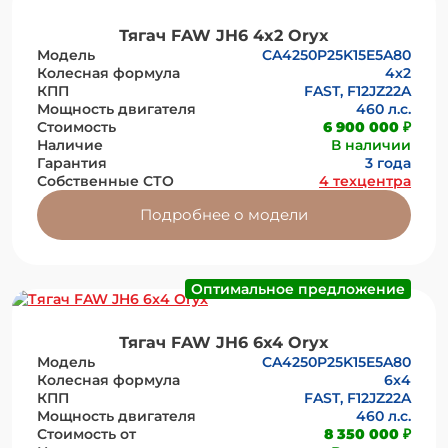
Тягач FAW JH6 4x2 Oryx
Модель
CA4250P25K15E5A80
Колесная формула
4х2
КПП
FAST, F12JZ22A
Мощность двигателя
460 л.с.
Стоимость
6 900 000 ₽
Наличие
В наличии
Гарантия
3 года
Собственные СТО
4 техцентра
Подробнее о модели
Оптимальное предложение
Тягач FAW JH6 6x4 Oryx
Модель
CA4250P25K15E5A80
Колесная формула
6x4
КПП
FAST, F12JZ22A
Мощность двигателя
460 л.с.
Стоимость от
8 350 000 ₽