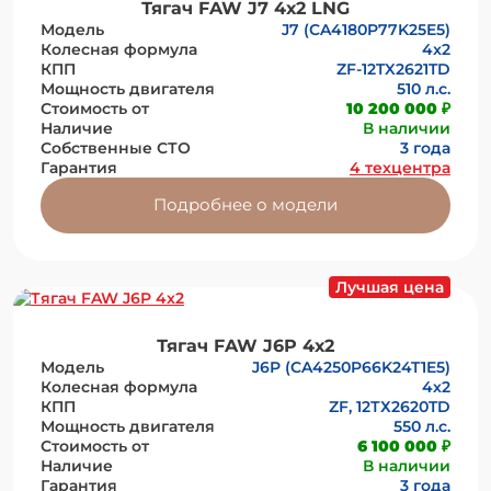
Тягач FAW J7 4х2 LNG
Модель
J7 (CA4180P77K25E5)
Колесная формула
4x2
КПП
ZF-12TX2621TD
Мощность двигателя
510 л.с.
Стоимость от
10 200 000 ₽
Наличие
В наличии
Собственные СТО
3 года
Гарантия
4 техцентра
Подробнее о модели
Лучшая цена
Тягач FAW J6P 4х2
Модель
J6P (CA4250P66K24T1E5)
Колесная формула
4х2
КПП
ZF, 12ТХ2620TD
Мощность двигателя
550 л.с.
Стоимость от
6 100 000 ₽
Наличие
В наличии
Гарантия
3 года