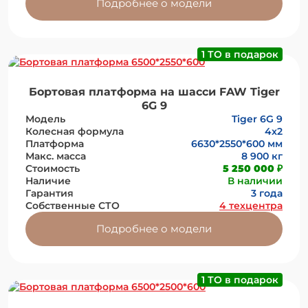
Подробнее о модели
1 ТО в подарок
Бортовая платформа на шасси FAW Tiger
6G 9
Модель
Tiger 6G 9
Колесная формула
4x2
Платформа
6630*2550*600 мм
Макс. масса
8 900 кг
Стоимость
5 250 000 ₽
Наличие
В наличии
Гарантия
3 года
Собственные СТО
4 техцентра
Подробнее о модели
1 ТО в подарок