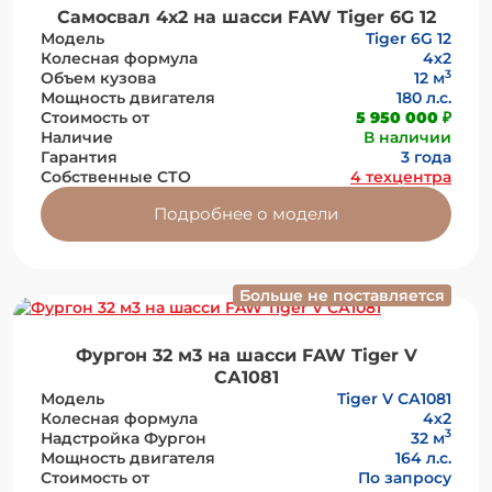
Самосвал 4х2 на шасси FAW Tiger 6G 12
Модель
Tiger 6G 12
Колесная формула
4х2
3
Объем кузова
12 м
Мощность двигателя
180 л.с.
Стоимость от
5 950 000 ₽
Наличие
В наличии
Гарантия
3 года
Собственные СТО
4 техцентра
Подробнее о модели
Больше не поставляется
Фургон 32 м3 на шасси FAW Tiger V
СА1081
Модель
Tiger V СА1081
Колесная формула
4х2
3
Надстройка Фургон
32 м
Мощность двигателя
164 л.с.
Стоимость от
По запросу