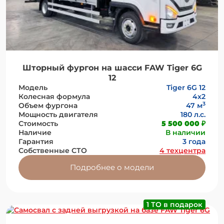
Шторный фургон на шасси FAW Tiger 6G
12
Модель
Tiger 6G 12
Колесная формула
4х2
3
Объем фургона
47 м
Мощность двигателя
180 л.с.
Стоимость
5 500 000 ₽
Наличие
В наличии
Гарантия
3 года
Собственные СТО
4 техцентра
Подробнее о модели
1 ТО в подарок