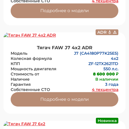
Собственные СТО
4 техцентра
Подробнее о модели
ADR 💧 ⚠️
Тягач FAW J7 4x2 ADR
Модель
J7 (CA4180P77K25E5)
Колесная формула
4x2
КПП
ZF-12TX2621TD
Мощность двигателя
550 л.с.
Стоимость от
8 600 000 ₽
Наличие
В наличии
Гарантия
3 года
Собственные СТО
4 техцентра
Подробнее о модели
Новинка