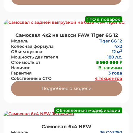
1 ТО в подарок
Самосвал 4х2 на шасси FAW Tiger 6G 12
Модель
Tiger 6G 12
Колесная формула
4х2
3
Объем кузова
12 м
Мощность двигателя
180 л.с.
Стоимость от
5 950 000 ₽
Наличие
В наличии
Гарантия
3 года
Собственные СТО
4 техцентра
Подробнее о модели
Обновленная модификация
Самосвал 6х4 NEW
Модель
J6 СА3250