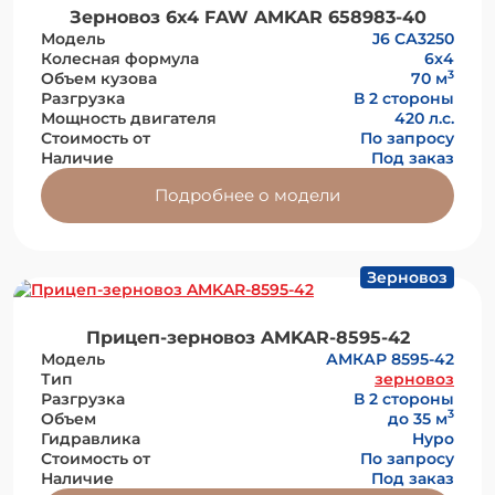
Зерновоз 6х4 FAW AMKAR 658983-40
Модель
J6 СА3250
Колесная формула
6x4
3
Объем кузова
70 м
Разгрузка
В 2 стороны
Мощность двигателя
420 л.с.
Стоимость от
По запросу
Наличие
Под заказ
Подробнее о модели
Зерновоз
Прицеп-зерновоз AMKAR-8595-42
Модель
АМКАР 8595-42
Тип
зерновоз
Разгрузка
В 2 стороны
3
Объем
до 35 м
Гидравлика
Hypo
Стоимость от
По запросу
Наличие
Под заказ