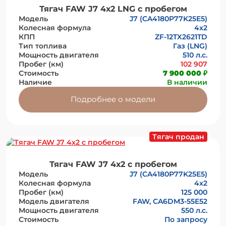
Тягач FAW J7 4х2 LNG с пробегом
Модель
J7 (CA4180P77K25E5)
Колесная формула
4x2
КПП
ZF-12TX2621TD
Тип топлива
Газ (LNG)
Мощность двигателя
510 л.с.
Пробег (км)
102 907
Стоимость
7 900 000 ₽
Наличие
В наличии
Подробнее о модели
Тягач продан
Тягач FAW J7 4х2 с пробегом
Модель
J7 (CA4180P77K25E5)
Колесная формула
4x2
Пробег (км)
125 000
Модель двигателя
FAW, CA6DM3-55E52
Мощность двигателя
550 л.с.
Стоимость
По запросу