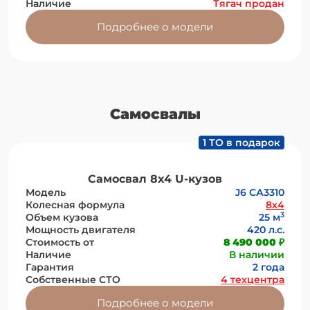
Наличие
Тягач продан
Подробнее о модели
Самосвалы
1 ТО в подарок
Самосвал 8х4 U-кузов
Модель
J6 СА3310
Колесная формула
8x4
3
Объем кузова
25 м
Мощность двигателя
420 л.с.
Стоимость от
8 490 000 ₽
Наличие
В наличии
Гарантия
2 года
Собственные СТО
4 техцентра
Подробнее о модели