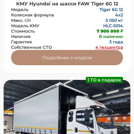
КМУ Hyundai на шасси FAW Tiger 6G 12
Модель
Tiger 6G 12
Колесная формула
4x2
Макс. г/п
5 050 кг
Модель КМУ
HLC-5014
Стоимость
7 900 000 ₽
Наличие
В наличии
Гарантия
3 года
Собственные СТО
4 техцентра
Подробнее о модели
1 ТО в подарок