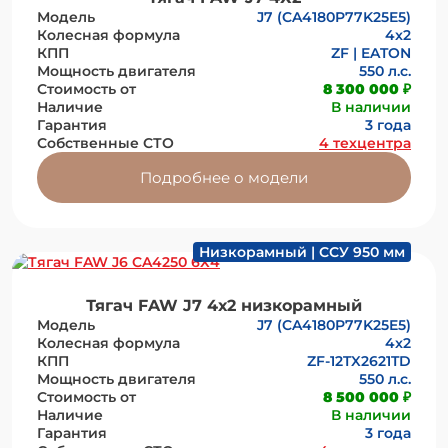
Модель
J7 (CA4180P77K25E5)
Колесная формула
4x2
КПП
ZF | EATON
Мощность двигателя
550 л.с.
Стоимость от
8 300 000 ₽
Наличие
В наличии
Гарантия
3 года
Собственные СТО
4 техцентра
Подробнее о модели
Низкорамный | ССУ 950 мм
Тягач FAW J7 4х2 низкорамный
Модель
J7 (CA4180P77K25E5)
Колесная формула
4x2
КПП
ZF-12TX2621TD
Мощность двигателя
550 л.с.
Стоимость от
8 500 000 ₽
Наличие
В наличии
Гарантия
3 года