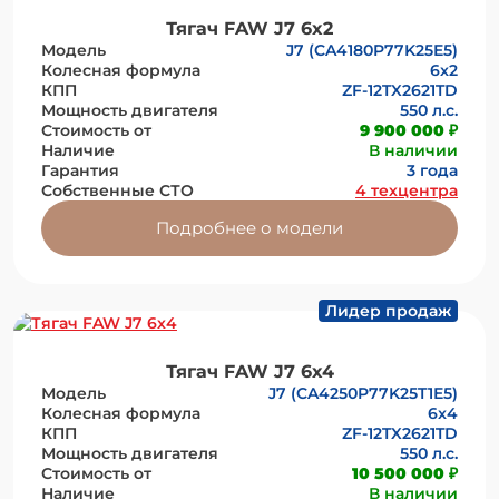
Тягач FAW J7 6x2
Модель
J7 (CA4180P77K25E5)
Колесная формула
6x2
КПП
ZF-12TX2621TD
Мощность двигателя
550 л.с.
Стоимость от
9 900 000 ₽
Наличие
В наличии
Гарантия
3 года
Собственные СТО
4 техцентра
Подробнее о модели
Лидер продаж
Тягач FAW J7 6х4
Модель
J7 (CA4250P77K25T1E5)
Колесная формула
6x4
КПП
ZF-12TX2621TD
Мощность двигателя
550 л.с.
Стоимость от
10 500 000 ₽
Наличие
В наличии