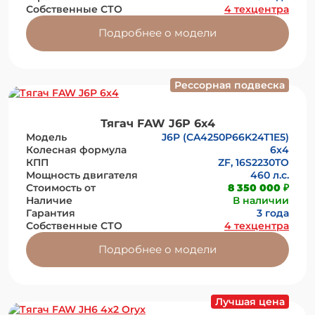
Собственные СТО
4 техцентра
Подробнее о модели
Рессорная подвеска
Тягач FAW J6P 6х4
Модель
J6P (CA4250P66K24T1E5)
Колесная формула
6х4
КПП
ZF, 16S2230TO
Мощность двигателя
460 л.с.
Стоимость от
8 350 000 ₽
Наличие
В наличии
Гарантия
3 года
Собственные СТО
4 техцентра
Подробнее о модели
Лучшая цена