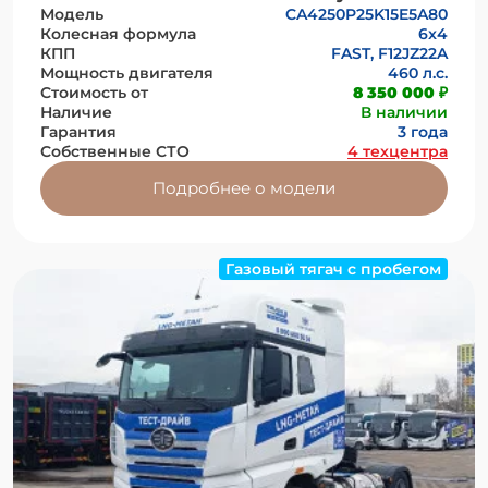
Модель
CA4250P25K15E5A80
Колесная формула
6x4
КПП
FAST, F12JZ22A
Мощность двигателя
460 л.с.
Стоимость от
8 350 000 ₽
Наличие
В наличии
Гарантия
3 года
Собственные СТО
4 техцентра
Подробнее о модели
Газовый тягач с пробегом