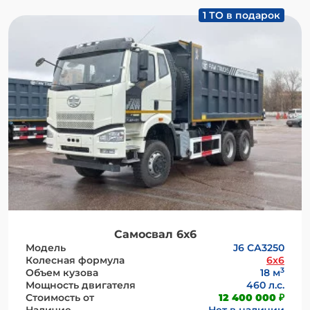
1 ТО в подарок
Самосвал 6х6
Модель
J6 СА3250
Колесная формула
6x6
3
Объем кузова
18 м
Мощность двигателя
460 л.с.
Стоимость от
12 400 000 ₽