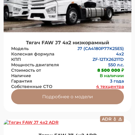
Тягач FAW J7 4х2 низкорамный
Модель
J7 (CA4180P77K25E5)
Колесная формула
4x2
КПП
ZF-12TX2621TD
Мощность двигателя
550 л.с.
Стоимость от
8 500 000 ₽
Наличие
В наличии
Гарантия
3 года
Собственные СТО
4 техцентра
Подробнее о модели
ADR 💧 ⚠️