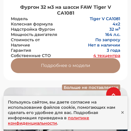
Фургон 32 м3 на шасси FAW Tiger V
СА1081
Модель
Tiger V СА1081
Колесная формула
4х2
3
Надстройка Фургон
32 м
Мощность двигателя
164 л.с.
Стоимость от
По запросу
Наличие
Нет в наличии
Гарантия
3 года
Собственные СТО
4 техцентра
Подробнее о модели
Больше не поставляется
Пользуясь сайтом, вы даете согласие на
использование файлов cookie, помогающих нам
×
сделать его удобнее для вас. Подробная
информация приведена в
политике
конфиденциальности
.