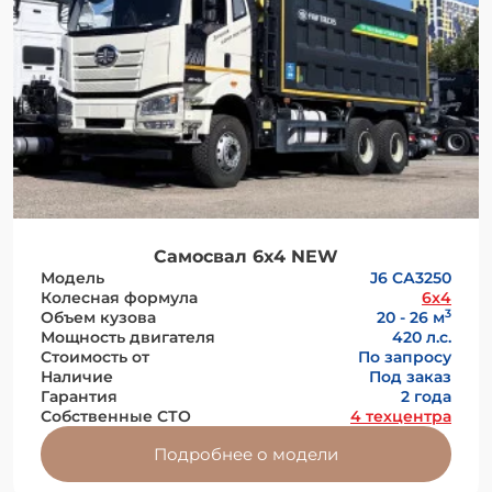
Самосвал 6х4 NEW
Модель
J6 СА3250
Колесная формула
6x4
3
Объем кузова
20 - 26 м
Мощность двигателя
420 л.с.
Стоимость от
По запросу
Наличие
Под заказ
Гарантия
2 года
Собственные СТО
4 техцентра
Подробнее о модели