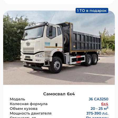
1 ТО в подарок
Самосвал 6х4
Модель
J6 СА3250
Колесная формула
6x4
3
Объем кузова
20 - 25 м
Мощность двигателя
375-390 л.с.
Стоимость от
По запросу