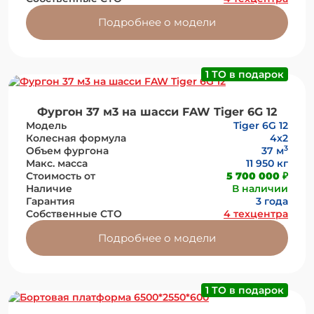
Подробнее о модели
1 ТО в подарок
Фургон 37 м3 на шасси FAW Tiger 6G 12
Модель
Tiger 6G 12
Колесная формула
4х2
3
Объем фургона
37 м
Макс. масса
11 950 кг
Стоимость от
5 700 000 ₽
Наличие
В наличии
Гарантия
3 года
Собственные СТО
4 техцентра
Подробнее о модели
1 ТО в подарок