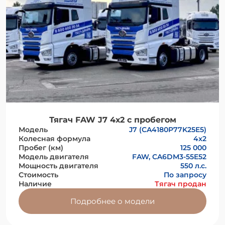
Тягач FAW J7 4х2 с пробегом
Модель
J7 (CA4180P77K25E5)
Колесная формула
4x2
Пробег (км)
125 000
Модель двигателя
FAW, CA6DM3-55E52
Мощность двигателя
550 л.с.
Стоимость
По запросу
Наличие
Тягач продан
Подробнее о модели