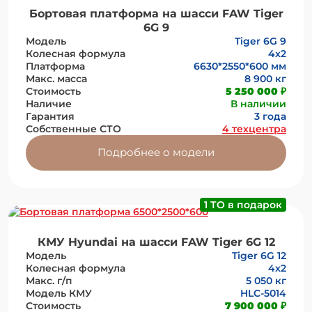
Бортовая платформа на шасси FAW Tiger
6G 9
Модель
Tiger 6G 9
Колесная формула
4x2
Платформа
6630*2550*600 мм
Макс. масса
8 900 кг
Стоимость
5 250 000 ₽
Наличие
В наличии
Гарантия
3 года
Собственные СТО
4 техцентра
Подробнее о модели
1 ТО в подарок
КМУ Hyundai на шасси FAW Tiger 6G 12
Модель
Tiger 6G 12
Колесная формула
4x2
Макс. г/п
5 050 кг
Модель КМУ
HLC-5014
Стоимость
7 900 000 ₽