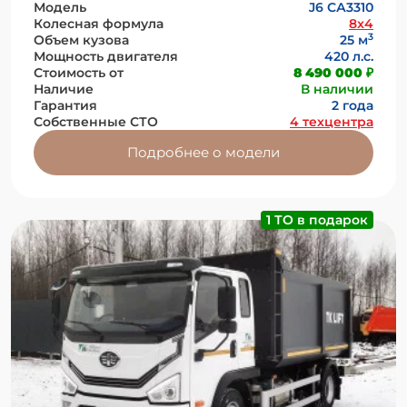
Модель
J6 СА3310
Колесная формула
8x4
3
Объем кузова
25 м
Мощность двигателя
420 л.с.
Стоимость от
8 490 000 ₽
Наличие
В наличии
Гарантия
2 года
Собственные СТО
4 техцентра
Подробнее о модели
1 ТО в подарок