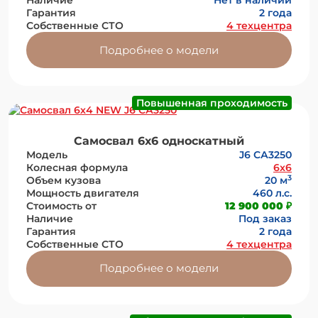
Наличие
Нет в наличии
Гарантия
2 года
Собственные СТО
4 техцентра
Подробнее о модели
Повышенная проходимость
Самосвал 6х6 односкатный
Модель
J6 СА3250
Колесная формула
6x6
3
Объем кузова
20 м
Мощность двигателя
460 л.с.
Стоимость от
12 900 000 ₽
Наличие
Под заказ
Гарантия
2 года
Собственные СТО
4 техцентра
Подробнее о модели