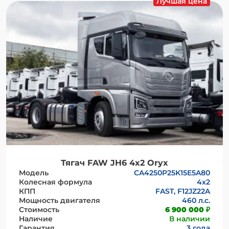
Лучшая цена
Тягач FAW JH6 4x2 Oryx
Модель
CA4250P25K15E5A80
Колесная формула
4х2
КПП
FAST, F12JZ22A
Мощность двигателя
460 л.с.
Стоимость
6 900 000 ₽
Наличие
В наличии
Гарантия
3 года