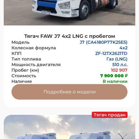
Тягач FAW J7 4х2 LNG с пробегом
Модель
J7 (CA4180P77K25E5)
Колесная формула
4x2
КПП
ZF-12TX2621TD
Тип топлива
Газ (LNG)
Мощность двигателя
510 л.с.
Пробег (км)
102 907
Стоимость
7 900 000 ₽
Наличие
В наличии
Подробнее о модели
Тягач продан