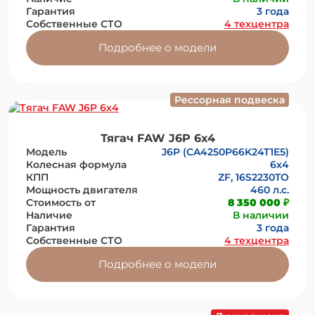
Гарантия
3 года
Собственные СТО
4 техцентра
Подробнее о модели
Рессорная подвеска
Тягач FAW J6P 6х4
Модель
J6P (CA4250P66K24T1E5)
Колесная формула
6х4
КПП
ZF, 16S2230TO
Мощность двигателя
460 л.с.
Стоимость от
8 350 000 ₽
Наличие
В наличии
Гарантия
3 года
Собственные СТО
4 техцентра
Подробнее о модели