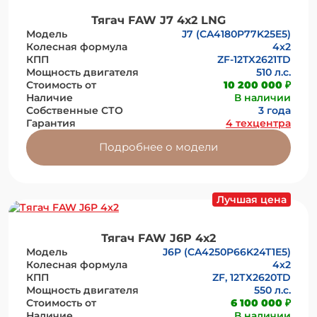
Тягач FAW J7 4х2 LNG
Модель
J7 (CA4180P77K25E5)
Колесная формула
4x2
КПП
ZF-12TX2621TD
Мощность двигателя
510 л.с.
Стоимость от
10 200 000 ₽
Наличие
В наличии
Собственные СТО
3 года
Гарантия
4 техцентра
Подробнее о модели
Лучшая цена
Тягач FAW J6P 4х2
Модель
J6P (CA4250P66K24T1E5)
Колесная формула
4х2
КПП
ZF, 12ТХ2620TD
Мощность двигателя
550 л.с.
Стоимость от
6 100 000 ₽
Наличие
В наличии