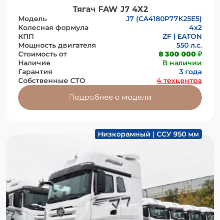
Тягач FAW J7 4Х2
Модель
J7 (CA4180P77K25E5)
Колесная формула
4x2
КПП
ZF | EATON
Мощность двигателя
550 л.с.
Стоимость от
8 300 000 ₽
Наличие
В наличии
Гарантия
3 года
Собственные СТО
4 техцентра
Подробнее о модели
Низкорамный | ССУ 950 мм