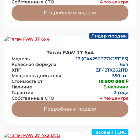
Собственные СТО
4 техцентра
Подробнее о модели
Лидер продаж
Тягач FAW J7 6х4
Модель
J7 (CA4250P77K25T1E5)
Колесная формула
6x4
КПП
ZF-12TX2621TD
Мощность двигателя
550 л.с.
Стоимость от
10 500 000 ₽
Наличие
В наличии
Гарантия
3 года
Собственные СТО
4 техцентра
Подробнее о модели
Газовый | LNG