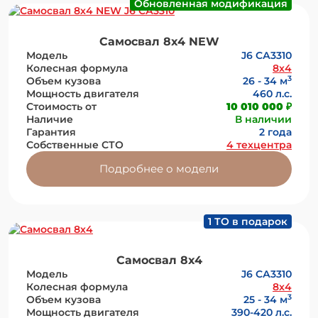
Обновленная модификация
Самосвал 8х4 NEW
Модель
J6 СА3310
Колесная формула
8x4
3
Объем кузова
26 - 34 м
Мощность двигателя
460 л.с.
Стоимость от
10 010 000 ₽
Наличие
В наличии
Гарантия
2 года
Собственные СТО
4 техцентра
Подробнее о модели
1 ТО в подарок
Самосвал 8х4
Модель
J6 СА3310
Колесная формула
8x4
3
Объем кузова
25 - 34 м
Мощность двигателя
390-420 л.с.